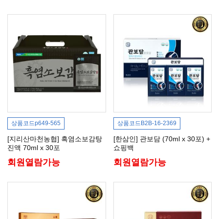
상품코드
p649-565
상품코드
B2B-16-2369
[지리산마천농협] 흑염소보감탕
[한삼인] 관보담 (70ml x 30포) +
진액 70ml x 30포
쇼핑백
회원열람가능
회원열람가능