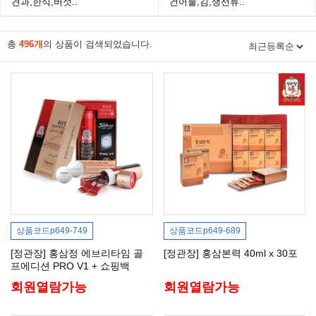
견과,한식,버섯..
건어물,김,생선류..
총
496개
의 상품이 검색되었습니다.
상품코드
p649-749
상품코드
p649-689
[정관장] 홍삼정 에브리타임 골
[정관장] 홍삼본력 40ml x 30포
프에디션 PRO V1 + 쇼핑백
회원열람가능
회원열람가능