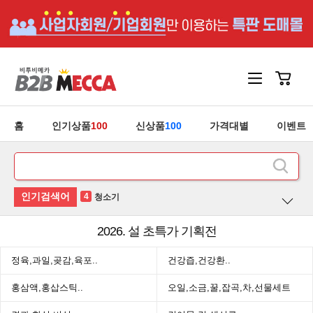
홈
인기상품
100
신상품
100
가격대별
이벤트
4
청소기
5
안마기
2026. 설 초특가 기획전
1
홍삼
정육,과일,곶감,육포..
건강즙,건강환..
2
후라이팬
홍삼액,홍삽스틱..
오일,소금,꿀,잡곡,차,선물세트
3
유산균