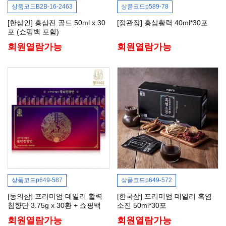
상품코드
B2B-16-2463
상품코드
p589-78
[한삼인] 홍삼진 골드 50ml x 30
[정관장] 홍삼활력 40ml*30포
포 (쇼핑백 포함)
회원열람가능
회원열람가능
상품코드
p649-587
상품코드
p649-572
[동의삼] 프리미엄 데일리 활력
[한국삼] 프리미엄 데일리 흑염
침향단 3.75g x 30환 + 쇼핑백
소진 50ml*30포
회원열람가능
회원열람가능