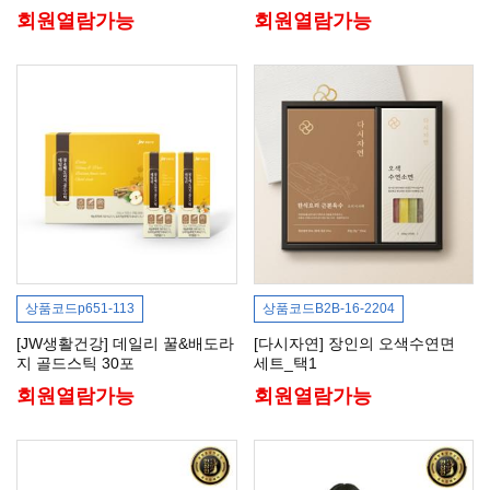
회원열람가능
회원열람가능
상품코드
p651-113
상품코드
B2B-16-2204
[JW생활건강] 데일리 꿀&배도라
[다시자연] 장인의 오색수연면
지 골드스틱 30포
세트_택1
회원열람가능
회원열람가능