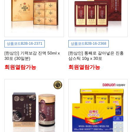
상품코드
B2B-16-2371
상품코드
B2B-16-2368
[한삼인] 기력보감 진액 50ml x
[한삼인] 통째로 갈아넣은 진홍
30포 (30일분)
삼스틱 10g x 30포
회원열람가능
회원열람가능