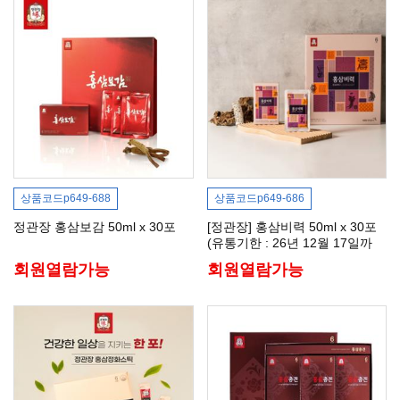
상품코드
p649-688
상품코드
p649-686
정관장 홍삼보감 50ml x 30포
[정관장] 홍삼비력 50ml x 30포
(유통기한 : 26년 12월 17일까
지)
회원열람가능
회원열람가능