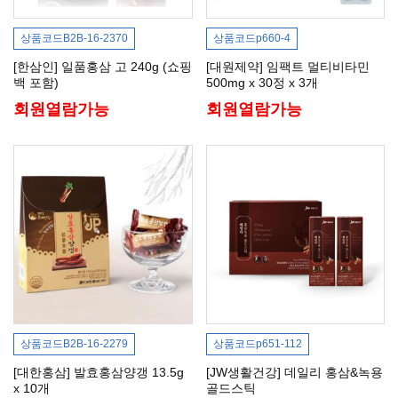
상품코드
B2B-16-2370
상품코드
p660-4
[한삼인] 일품홍삼 고 240g (쇼핑
[대원제약] 임팩트 멀티비타민
백 포함)
500mg x 30정 x 3개
회원열람가능
회원열람가능
상품코드
B2B-16-2279
상품코드
p651-112
[대한홍삼] 발효홍삼양갱 13.5g
[JW생활건강] 데일리 홍삼&녹용
x 10개
골드스틱