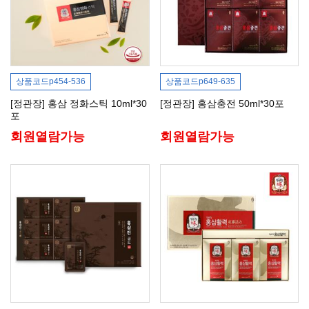
상품코드
p454-536
상품코드
p649-635
[정관장] 홍삼 정화스틱 10ml*30
[정관장] 홍삼충전 50ml*30포
포
회원열람가능
회원열람가능