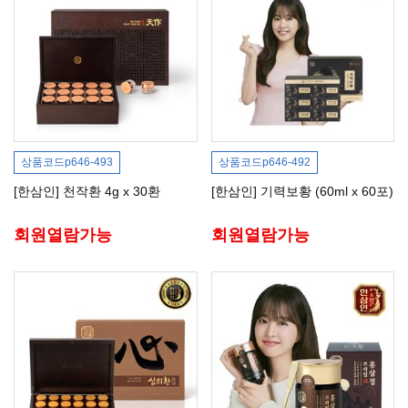
상품코드
p646-493
상품코드
p646-492
[한삼인] 천작환 4g x 30환
[한삼인] 기력보황 (60ml x 60포)
회원열람가능
회원열람가능