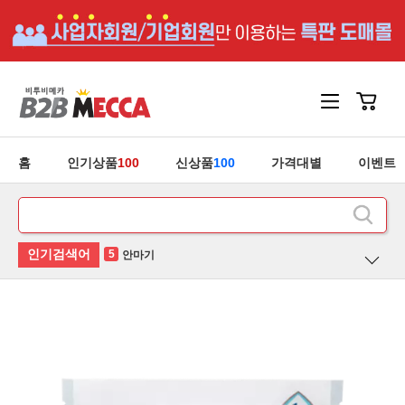
홈
인기상품
100
신상품
100
가격대별
이벤트
1
홍삼
2
후라이팬
3
유산균
4
청소기
5
안마기