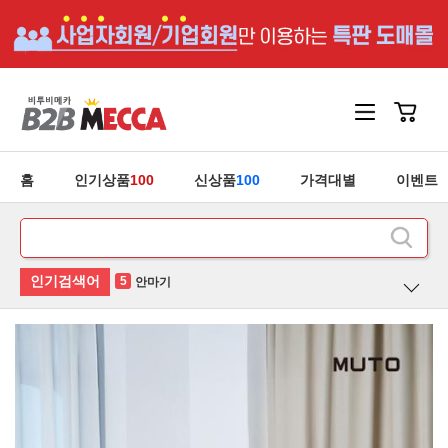
홈
인기상품
100
신상품
100
가격대별
이벤트
1
홍삼
2
후라이팬
3
유산균
4
청소기
5
안마기