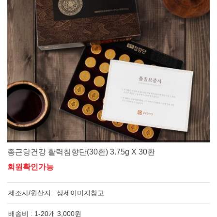
종근당건강 활력침향단(30환) 3.75g X 30환
회원확인가능
제조사/원산지 :
상세이미지참고
배송비 : 1-20개 3,000원