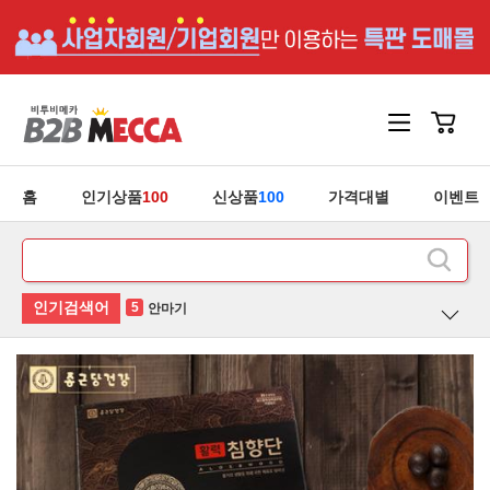
홈
인기상품
100
신상품
100
가격대별
이벤트
1
홍삼
2
후라이팬
3
유산균
4
청소기
5
안마기