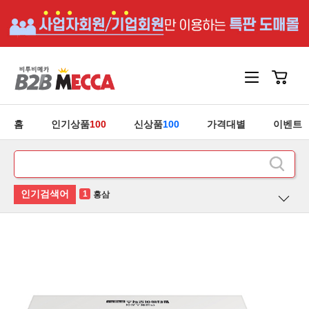
홈
인기상품
100
신상품
100
가격대별
이벤트
2
후라이팬
3
유산균
4
청소기
5
안마기
1
홍삼